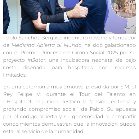
Pablo Sánchez Bergasa, ingeniero navarro y fundador
de
Medicina Abierta al Mundo
, ha sido galardonado
con el Premio Princesa de Girona Social 2025 por su
proyecto
in3ator
, una incubadora neonatal de bajo
coste diseñada para hospitales con recursos
limitados.
En una ceremonia muy emotiva, presidida por S.M. el
Rey Felipe VI durante el Tour del Talento en
L’Hospitalet, el jurado destacó la “pasión, entrega y
profundo compromiso social” de Pablo. Su apuesta
por el código abierto y su generosidad al compartir
conocimientos demuestran que la innovación puede
estar al servicio de la humanidad.