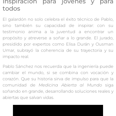
Inspiración para jóvenes y para
todos
El galardón no solo celebra el éxito técnico de Pablo,
sino también su capacidad de inspirar: con su
testimonio anima a la juventud a encontrar un
propósito y atreverse a soñar a lo grande. El jurado,
presidido por expertos como Elisa Durán y Ousman
Umar, subrayó la coherencia de su trayectoria y su
impacto real.
Pablo Sánchez nos recuerda que la ingeniería puede
cambiar el mundo, si se combina con vocación y
corazón. Que su historia sirva de impulso para que la
comunidad de
Medicina Abierta al Mundo
siga
soñando en grande, desarrollando soluciones reales y
abiertas que salvan vidas.